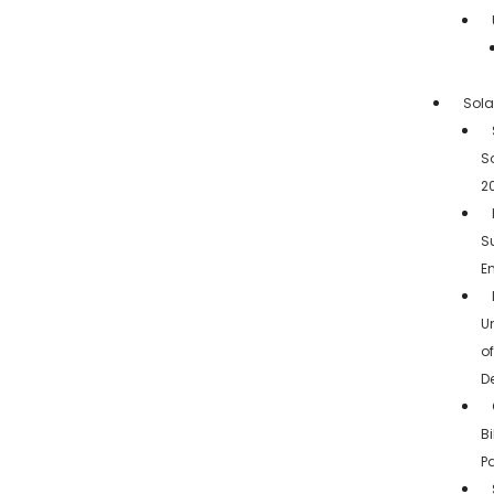
Sola
S
2
Su
E
Un
of
D
B
P