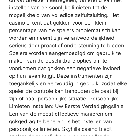
omvat diverse maatregelen, variërend van het
instellen van persoonlijke limieten tot de
mogelijkheid van volledige zelfuitsluiting. Het
casino erkent dat gokken voor een klein
percentage van de spelers problematisch kan
worden en neemt zijn verantwoordelijkheid
serieus door proactief ondersteuning te bieden.
Spelers worden aangemoedigd om gebruik te
maken van de beschikbare opties om te
voorkomen dat gokken een negatieve invloed
op hun leven krijgt. Deze instrumenten zijn
toegankelijk en eenvoudig in gebruik, zodat elke
speler de controle kan behouden die past bij
zijn of haar persoonlijke situatie. Persoonlijke
Limieten Instellen: Uw Eerste Verdedigingslinie
Een van de meest effectieve manieren om
gokgedrag te beheren, is het instellen van
persoonlijke limieten. Skyhills casino biedt