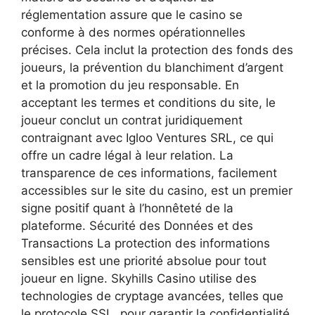
réglementation assure que le casino se
conforme à des normes opérationnelles
précises. Cela inclut la protection des fonds des
joueurs, la prévention du blanchiment d’argent
et la promotion du jeu responsable. En
acceptant les termes et conditions du site, le
joueur conclut un contrat juridiquement
contraignant avec Igloo Ventures SRL, ce qui
offre un cadre légal à leur relation. La
transparence de ces informations, facilement
accessibles sur le site du casino, est un premier
signe positif quant à l’honnêteté de la
plateforme. Sécurité des Données et des
Transactions La protection des informations
sensibles est une priorité absolue pour tout
joueur en ligne. Skyhills Casino utilise des
technologies de cryptage avancées, telles que
le protocole SSL, pour garantir la confidentialité