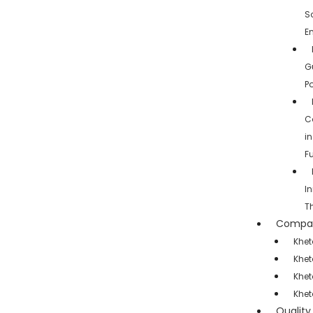
S
En
G
P
C
i
Fu
I
T
Compa
Khe
Khet
Khet
Khet
Quality