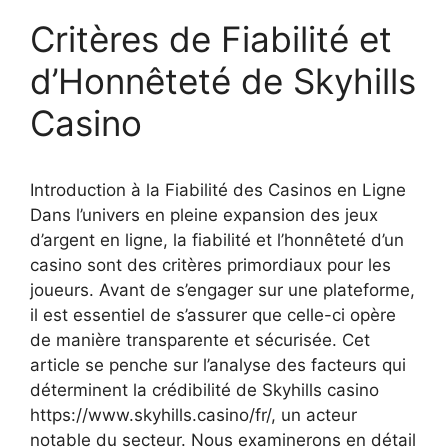
Critères de Fiabilité et
d’Honnêteté de Skyhills
Casino
Introduction à la Fiabilité des Casinos en Ligne
Dans l’univers en pleine expansion des jeux
d’argent en ligne, la fiabilité et l’honnêteté d’un
casino sont des critères primordiaux pour les
joueurs. Avant de s’engager sur une plateforme,
il est essentiel de s’assurer que celle-ci opère
de manière transparente et sécurisée. Cet
article se penche sur l’analyse des facteurs qui
déterminent la crédibilité de Skyhills casino
https://www.skyhills.casino/fr/, un acteur
notable du secteur. Nous examinerons en détail