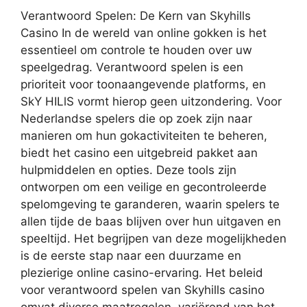
Verantwoord Spelen: De Kern van Skyhills
Casino In de wereld van online gokken is het
essentieel om controle te houden over uw
speelgedrag. Verantwoord spelen is een
prioriteit voor toonaangevende platforms, en
SkY HILlS vormt hierop geen uitzondering. Voor
Nederlandse spelers die op zoek zijn naar
manieren om hun gokactiviteiten te beheren,
biedt het casino een uitgebreid pakket aan
hulpmiddelen en opties. Deze tools zijn
ontworpen om een veilige en gecontroleerde
spelomgeving te garanderen, waarin spelers te
allen tijde de baas blijven over hun uitgaven en
speeltijd. Het begrijpen van deze mogelijkheden
is de eerste stap naar een duurzame en
plezierige online casino-ervaring. Het beleid
voor verantwoord spelen van Skyhills casino