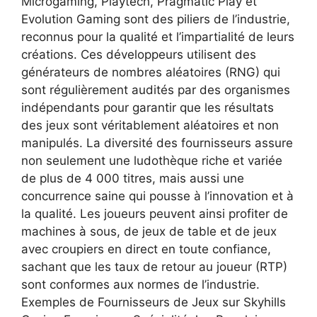
Microgaming, Playtech, Pragmatic Play et
Evolution Gaming sont des piliers de l’industrie,
reconnus pour la qualité et l’impartialité de leurs
créations. Ces développeurs utilisent des
générateurs de nombres aléatoires (RNG) qui
sont régulièrement audités par des organismes
indépendants pour garantir que les résultats
des jeux sont véritablement aléatoires et non
manipulés. La diversité des fournisseurs assure
non seulement une ludothèque riche et variée
de plus de 4 000 titres, mais aussi une
concurrence saine qui pousse à l’innovation et à
la qualité. Les joueurs peuvent ainsi profiter de
machines à sous, de jeux de table et de jeux
avec croupiers en direct en toute confiance,
sachant que les taux de retour au joueur (RTP)
sont conformes aux normes de l’industrie.
Exemples de Fournisseurs de Jeux sur Skyhills