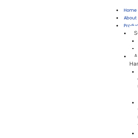
Home
About
Produ
S
A
Ha